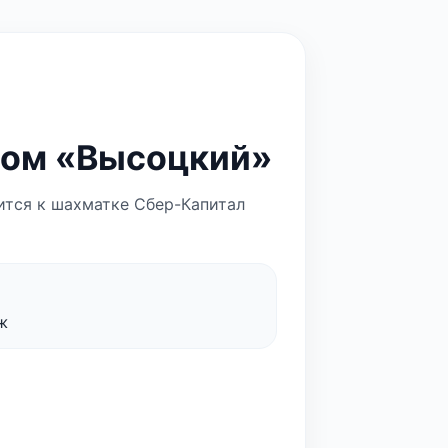
Дом «Высоцкий»
сится к шахматке Сбер-Капитал
ж