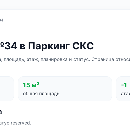
34
34 в Паркинг СКС
а, площадь, этаж, планировка и статус. Страница отно
15 м²
-1
общая площадь
эта
а
атус reserved.