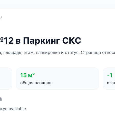
12
12 в Паркинг СКС
а, площадь, этаж, планировка и статус. Страница отно
15 м²
-1
общая площадь
эта
а
тус available.